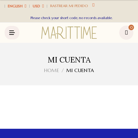
U
RASTREAR MI PEDIDO
ENGLISH
USD
Please check your short code, no records available.
0
M
E
N
U
MI CUENTA
HOME
MI CUENTA