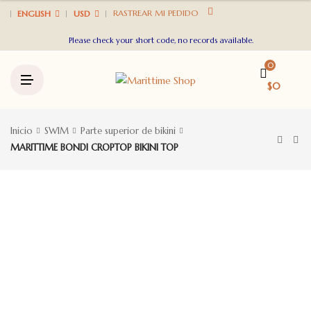
U
RASTREAR MI PEDIDO
ENGLISH
USD
Please check your short code, no records available.
0
M
$
0
E
N
U
Inicio
SWIM
Parte superior de bikini
MARITTIME BONDI CROPTOP BIKINI TOP