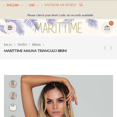
U
RASTREAR MI PEDIDO
ENGLISH
USD
Please check your short code, no records available.
0
M
E
N
U
Inicio
SWIM
Bikinis
MARITTIME MAUNA TRIANGULO BIKINI